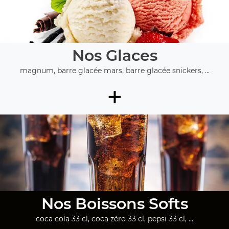
Nos Glaces
magnum, barre glacée mars, barre glacée snickers, ...
+
Nos Boissons Softs
coca cola 33 cl, coca zéro 33 cl, pepsi 33 cl, ...