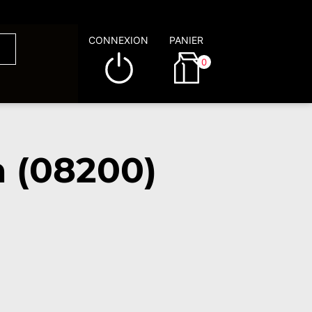
CONNEXION
PANIER
0
 (08200)