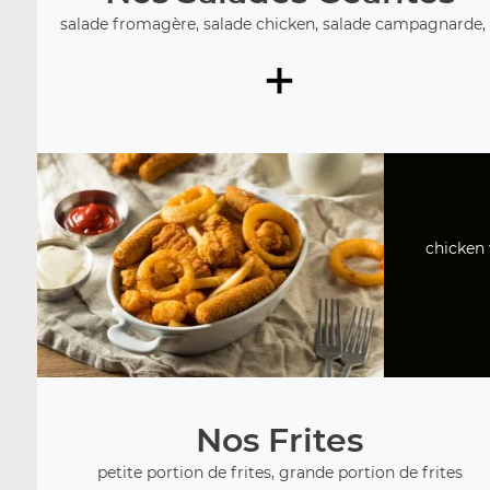
salade fromagère, salade chicken, salade campagnarde, .
+
chicken 
Nos Frites
petite portion de frites, grande portion de frites