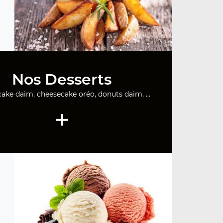
Nos Desserts
ake daim, cheesecake oréo, donuts daim, ...
+