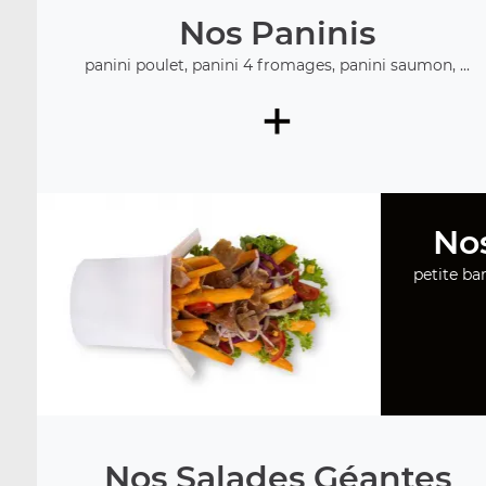
Nos Paninis
panini poulet, panini 4 fromages, panini saumon, ...
+
No
petite ba
Nos Salades Géantes