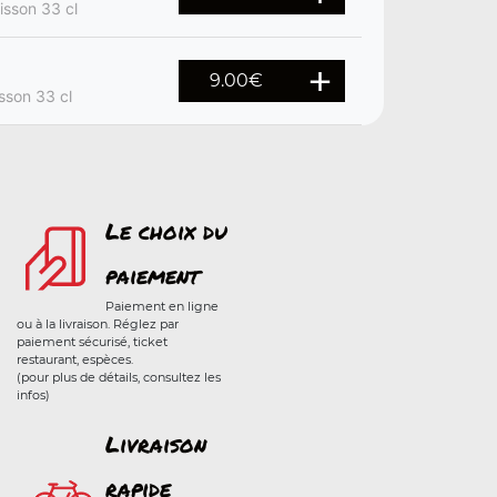
isson 33 cl
9.00
€
isson 33 cl
Le choix du
paiement
Paiement en ligne
ou à la livraison. Réglez par
paiement sécurisé, ticket
restaurant, espèces.
(pour plus de détails, consultez les
infos)
Livraison
rapide