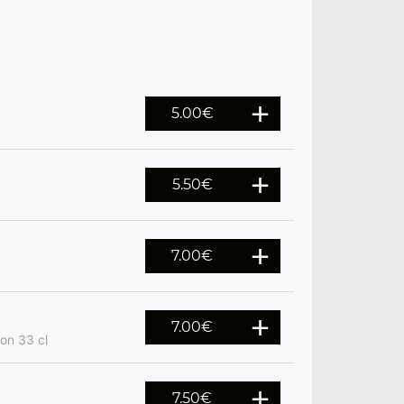
5.00
€
5.50
€
7.00
€
7.00
€
son 33 cl
7.50
€