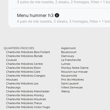
3 pains de mie toastés, 2 steaks, 2 fromages, frites + 1 bo
Menu hummer h3
4 pain de mie toastés, 3 steaks, 3 fromages, frites + 1 bo
QUARTIERS PROCHES
Aiglemont
Charleville Mézières Bois Fortant
Boulzicourt
Charleville Mézières Bonde
Damouzy
Couture
La Francheville
Charleville Mézières Centre
Lumes
Charleville Mézières Etion
Montcy Notre Dame
Charleville Mézières Gare
Nouvion-sur-meuse
Charleville Mézières Granges
Nouzonville
Moulues
Prix lès Mézières
Charleville Mézières Les
Saint Laurent
Faubourgs
Villers Semeuse
Charleville Mézières Manchester
Warcq
Charleville Mézières Montcy
Charleville Mézières Moulinet
Charleville Mézières Theux
Charleville Mézières Victor Hugo