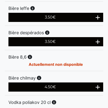
Bière leffe
3.50
€
Bière despérados
3.50
€
Bière 8,6
Actuellement non disponible
Bière chilmay
4.50
€
Vodka poliakov 20 cl