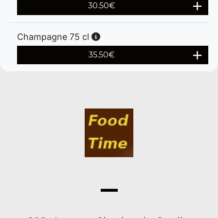
30.50
€
Champagne 75 cl
35.50
€