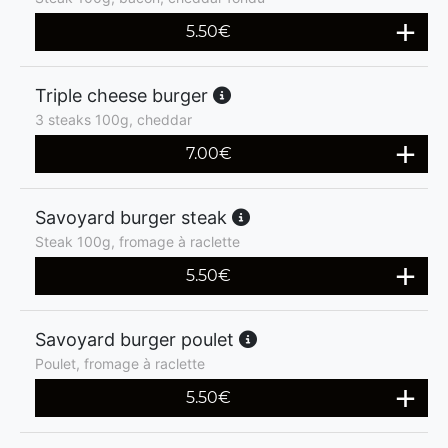
5.50
€
Triple cheese burger
3 steaks 100g, cheddar
7.00
€
Savoyard burger steak
Steak 100g, fromage à raclette
5.50
€
Savoyard burger poulet
Poulet, fromage à raclette
5.50
€