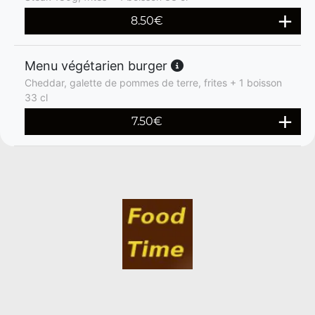
8.50
€
Menu végétarien burger
Cheddar, galette de pommes de terre, frites + 1 boisson
33 cl
7.50
€