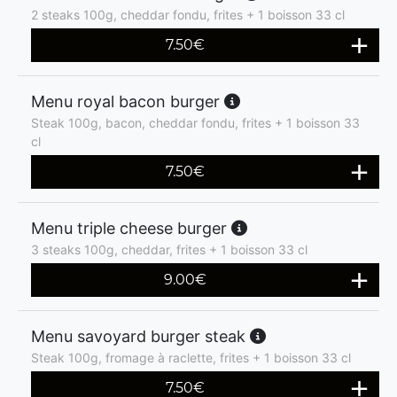
2 steaks 100g, cheddar fondu, frites + 1 boisson 33 cl
7.50
€
Menu royal bacon burger
Steak 100g, bacon, cheddar fondu, frites + 1 boisson 33
cl
7.50
€
Menu triple cheese burger
3 steaks 100g, cheddar, frites + 1 boisson 33 cl
9.00
€
Menu savoyard burger steak
Steak 100g, fromage à raclette, frites + 1 boisson 33 cl
7.50
€