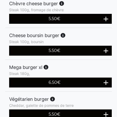
Chèvre cheese burger
Steak 100g, fromage de chèvre
5.50
€
Cheese boursin burger
Steak 100g, boursin
5.50
€
Mega burger xl
Steak 180g,
6.50
€
Végétarien burger
Cheddar, galette de pommes de terre
5.50
€