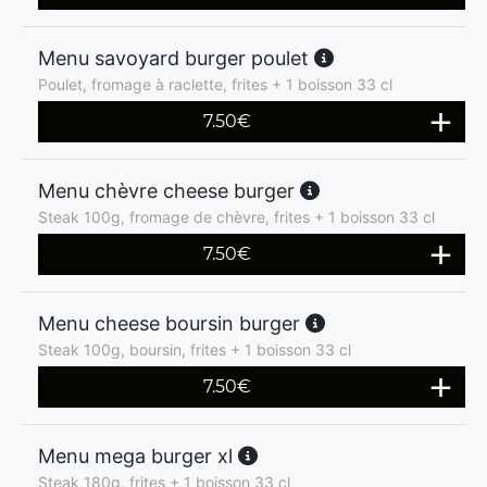
Menu savoyard burger poulet
Poulet, fromage à raclette, frites + 1 boisson 33 cl
7.50
€
Menu chèvre cheese burger
Steak 100g, fromage de chèvre, frites + 1 boisson 33 cl
7.50
€
Menu cheese boursin burger
Steak 100g, boursin, frites + 1 boisson 33 cl
7.50
€
Menu mega burger xl
Steak 180g, frites + 1 boisson 33 cl