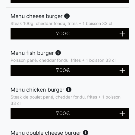
Menu cheese burger
Steak 100g, cheddar fondu, frites + 1 boisson 33 cl
7.00
€
Menu fish burger
Poisson pané, cheddar fondu, frites + 1 boisson 33 cl
7.00
€
Menu chicken burger
Steak de poulet pané, cheddar fondu, frites + 1 boisson
33 cl
7.00
€
Menu double cheese burger