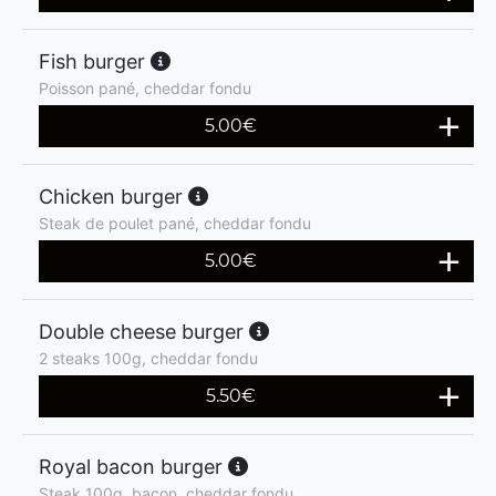
Fish burger
Poisson pané, cheddar fondu
5.00
€
Chicken burger
Steak de poulet pané, cheddar fondu
5.00
€
Double cheese burger
2 steaks 100g, cheddar fondu
5.50
€
Royal bacon burger
Steak 100g, bacon, cheddar fondu