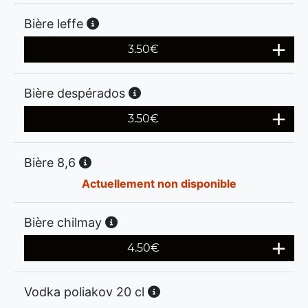
Bière leffe
3.50
€
Bière despérados
3.50
€
Bière 8,6
Actuellement non disponible
Bière chilmay
4.50
€
Vodka poliakov 20 cl