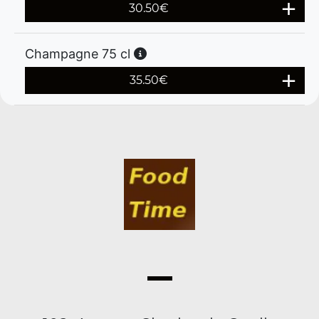
30.50
€
Champagne 75 cl
35.50
€