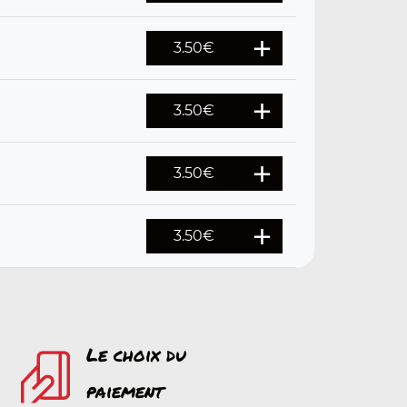
3.50
€
3.50
€
3.50
€
3.50
€
Le choix du
paiement