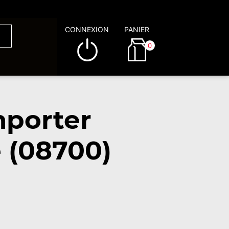
CONNEXION
PANIER
0
mporter
 (08700)