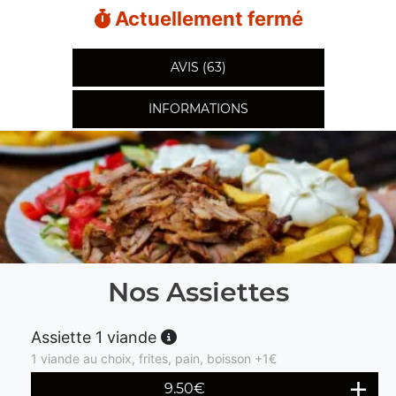
Actuellement fermé
AVIS (63)
INFORMATIONS
Nos Assiettes
Assiette 1 viande
1 viande au choix, frites, pain, boisson +1€
9.50
€