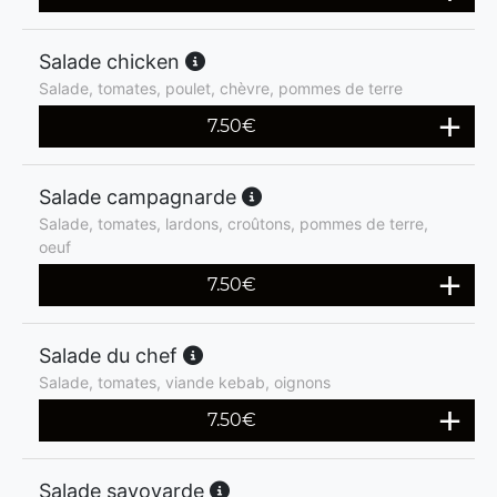
Salade chicken
Salade, tomates, poulet, chèvre, pommes de terre
7.50
€
Salade campagnarde
Salade, tomates, lardons, croûtons, pommes de terre,
oeuf
7.50
€
Salade du chef
Salade, tomates, viande kebab, oignons
7.50
€
Salade savoyarde