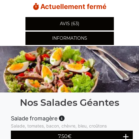
Actuellement fermé
AVIS (63)
INFORMATIONS
Nos Salades Géantes
Salade fromagère
Salade, tomates, bacon, chèvre, bleu, croûtons
7.50
€