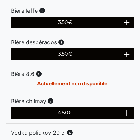
Bière leffe
3.50
€
Bière despérados
3.50
€
Bière 8,6
Actuellement non disponible
Bière chilmay
4.50
€
Vodka poliakov 20 cl