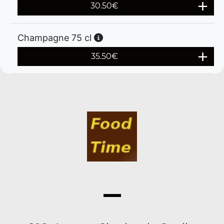
30.50
€
Champagne 75 cl
35.50
€