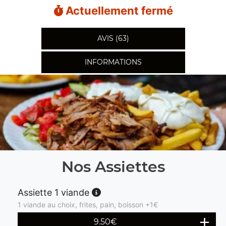
Actuellement fermé
AVIS (63)
INFORMATIONS
Nos Assiettes
Assiette 1 viande
1 viande au choix, frites, pain, boisson +1€
9.50
€