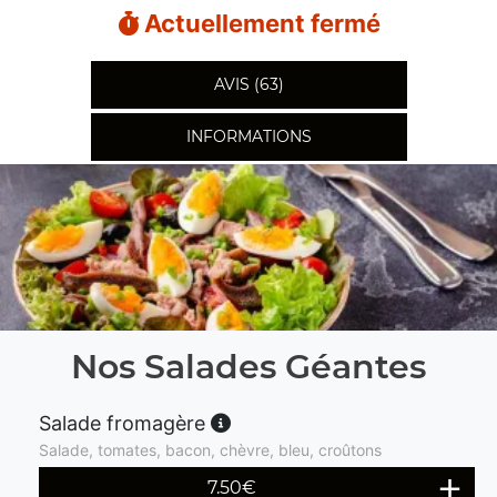
Actuellement fermé
AVIS (63)
INFORMATIONS
Nos Salades Géantes
Salade fromagère
Salade, tomates, bacon, chèvre, bleu, croûtons
7.50
€