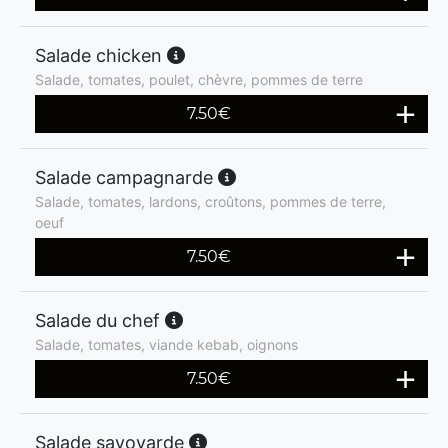
Salade chicken
Salade, tomates, poulet, chèvre, pommes de terre
7.50
€
Salade campagnarde
Salade, tomates, lardons, croûtons, pommes de terre,
oeuf
7.50
€
Salade du chef
Salade, tomates, viande kebab, oignons
7.50
€
Salade savoyarde