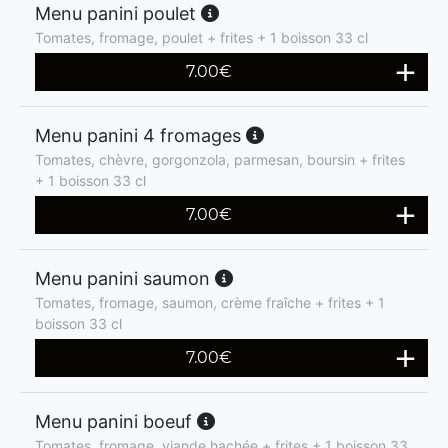
Menu panini poulet
Tomates, fromage, poulet + frites + 1 boisson 33 cl
7.00
€
Menu panini 4 fromages
Tomates, chèvre, gorgonzola, parmesan, boursin + frites
+ 1 boisson 33 cl
7.00
€
Menu panini saumon
Tomates, fromage, saumon, crème fraîche + frites + 1
boisson 33 cl
7.00
€
Menu panini boeuf
Tomates, fromage, viande hachée + frites + 1 boisson 33