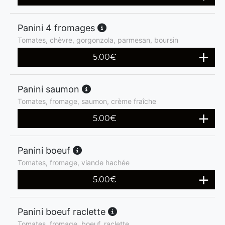
Panini 4 fromages
Tomates, chèvre, gorgonzola, parmesan, boursin
5.00
€
Panini saumon
Tomates, fromage, saumon, crème fraîche
5.00
€
Panini boeuf
Tomates, fromage, viande hachée
5.00
€
Panini boeuf raclette
Tomates, fromage, boeuf, raclette