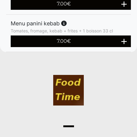
7.00
€
Menu panini kebab
Tomates, fromage, kebab + frites + 1 boisson 33 cl
7.00
€