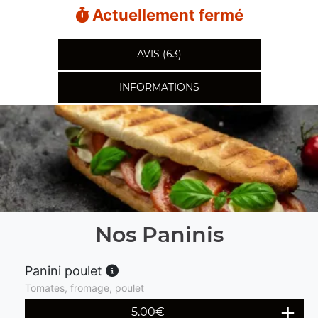
Actuellement fermé
AVIS (63)
INFORMATIONS
Nos Paninis
Panini poulet
Tomates, fromage, poulet
5.00
€