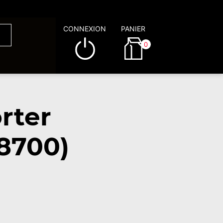
CONNEXION
PANIER
0
rter
8700)