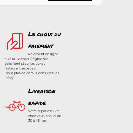
Le choix du
paiement
Paiement en ligne
ou à la livraison. Réglez par
paiement sécurisé, ticket
restaurant, espèces.
(pour plus de détails, consultez les
infos)
Livraison
rapide
Votre repas est livré
chez vous, chaud, de
30 à 45 mn.