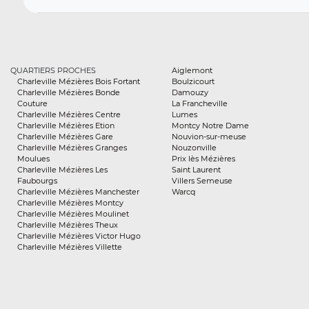
QUARTIERS PROCHES
Aiglemont
Charleville Mézières Bois Fortant
Boulzicourt
Charleville Mézières Bonde
Damouzy
Couture
La Francheville
Charleville Mézières Centre
Lumes
Charleville Mézières Etion
Montcy Notre Dame
Charleville Mézières Gare
Nouvion-sur-meuse
Charleville Mézières Granges
Nouzonville
Moulues
Prix lès Mézières
Charleville Mézières Les
Saint Laurent
Faubourgs
Villers Semeuse
Charleville Mézières Manchester
Warcq
Charleville Mézières Montcy
Charleville Mézières Moulinet
Charleville Mézières Theux
Charleville Mézières Victor Hugo
Charleville Mézières Villette