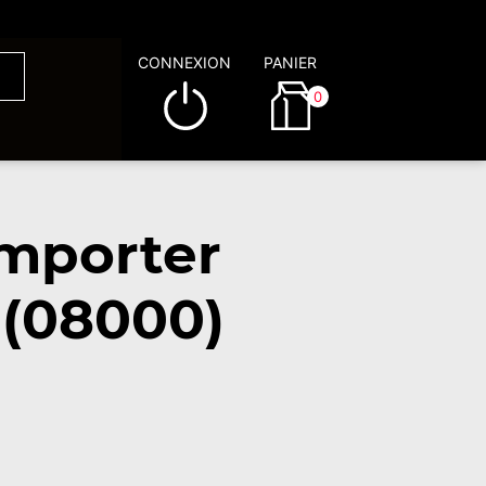
CONNEXION
PANIER
0
emporter
 (08000)