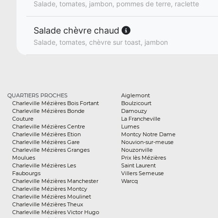
Salade, tomates, jambon, pommes de terre, raclette
Salade chèvre chaud
Salade, tomates, chèvre sur toast, jambon
QUARTIERS PROCHES
Aiglemont
Charleville Mézières Bois Fortant
Boulzicourt
Charleville Mézières Bonde
Damouzy
Couture
La Francheville
Charleville Mézières Centre
Lumes
Charleville Mézières Etion
Montcy Notre Dame
Charleville Mézières Gare
Nouvion-sur-meuse
Charleville Mézières Granges
Nouzonville
Moulues
Prix lès Mézières
Charleville Mézières Les
Saint Laurent
Faubourgs
Villers Semeuse
Charleville Mézières Manchester
Warcq
Charleville Mézières Montcy
Charleville Mézières Moulinet
Charleville Mézières Theux
Charleville Mézières Victor Hugo