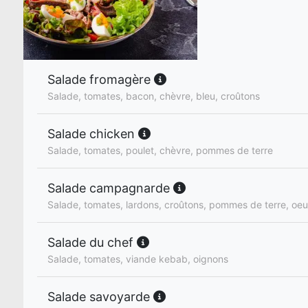
Salade fromagère
Salade, tomates, bacon, chèvre, bleu, croûtons
Salade chicken
Salade, tomates, poulet, chèvre, pommes de terre
Salade campagnarde
Salade, tomates, lardons, croûtons, pommes de terre, oeu
Salade du chef
Salade, tomates, viande kebab, oignons
Salade savoyarde