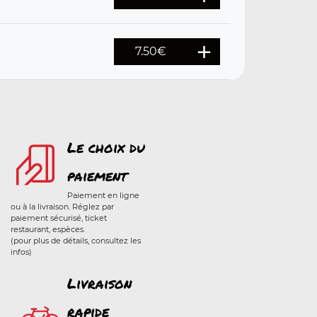
7.50
€
Le choix du
paiement
Paiement en ligne
ou à la livraison. Réglez par
paiement sécurisé, ticket
restaurant, espèces.
(pour plus de détails, consultez les
infos)
Livraison
rapide