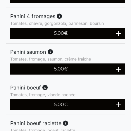
Panini 4 fromages
Tomates, chèvre, gorgonzola, parmesan, boursin
5.00
€
Panini saumon
Tomates, fromage, saumon, crème fraîche
5.00
€
Panini boeuf
Tomates, fromage, viande hachée
5.00
€
Panini boeuf raclette
Tomates, fromage, boeuf, raclette