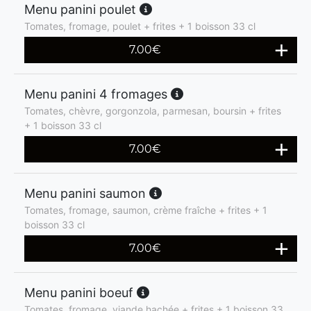
Menu panini poulet
Tomates, fromage, poulet + frites + 1 boisson 33 cl
7.00
€
Menu panini 4 fromages
Tomates, chèvre, gorgonzola, parmesan, boursin + frites
+ 1 boisson 33 cl
7.00
€
Menu panini saumon
Tomates, fromage, saumon, crème fraîche + frites + 1
boisson 33 cl
7.00
€
Menu panini boeuf
Tomates, fromage, viande hachée + frites + 1 boisson 33