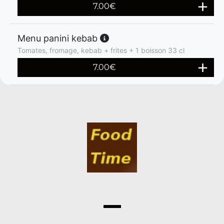
7.00
€
Menu panini kebab
Tomates, fromage, kebab + frites + 1 boisson 33 cl
7.00
€