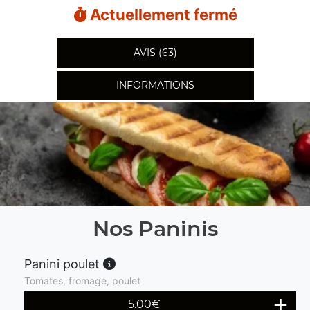
Actuellement fermé
AVIS (63)
INFORMATIONS
Nos Paninis
Panini poulet
Tomates, fromage, poulet
5.00
€