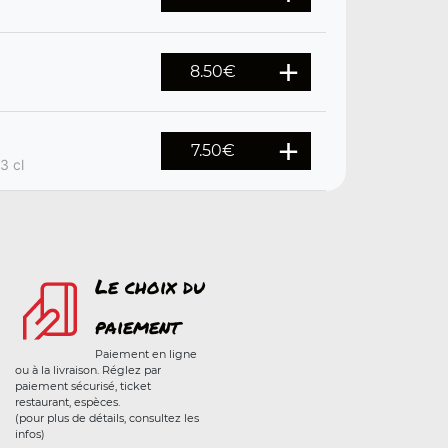
8.50
€
7.50
€
3 cl
Le choix du
paiement
Paiement en ligne
ou à la livraison. Réglez par
paiement sécurisé, ticket
restaurant, espèces.
(pour plus de détails, consultez les
infos)