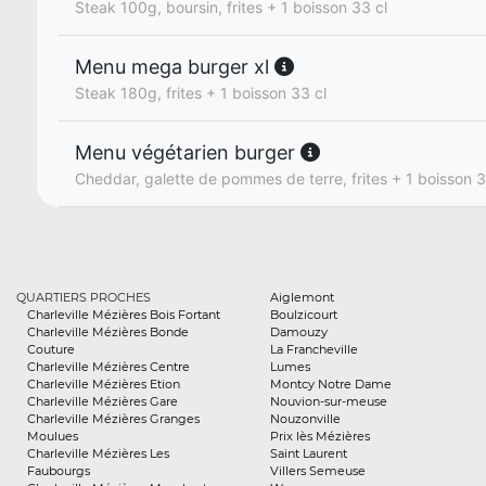
Steak 100g, boursin, frites + 1 boisson 33 cl
Menu mega burger xl
Steak 180g, frites + 1 boisson 33 cl
Menu végétarien burger
Cheddar, galette de pommes de terre, frites + 1 boisson 3
QUARTIERS PROCHES
Aiglemont
Charleville Mézières Bois Fortant
Boulzicourt
Charleville Mézières Bonde
Damouzy
Couture
La Francheville
Charleville Mézières Centre
Lumes
Charleville Mézières Etion
Montcy Notre Dame
Charleville Mézières Gare
Nouvion-sur-meuse
Charleville Mézières Granges
Nouzonville
Moulues
Prix lès Mézières
Charleville Mézières Les
Saint Laurent
Faubourgs
Villers Semeuse