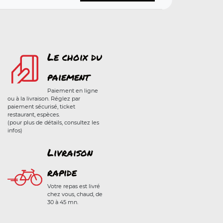
Le choix du
paiement
Paiement en ligne
ou à la livraison. Réglez par
paiement sécurisé, ticket
restaurant, espèces.
(pour plus de détails, consultez les
infos)
Livraison
rapide
Votre repas est livré
chez vous, chaud, de
30 à 45 mn.