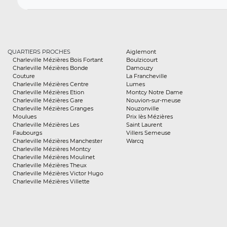
QUARTIERS PROCHES
Aiglemont
Charleville Mézières Bois Fortant
Boulzicourt
Charleville Mézières Bonde
Damouzy
Couture
La Francheville
Charleville Mézières Centre
Lumes
Charleville Mézières Etion
Montcy Notre Dame
Charleville Mézières Gare
Nouvion-sur-meuse
Charleville Mézières Granges
Nouzonville
Moulues
Prix lès Mézières
Charleville Mézières Les
Saint Laurent
Faubourgs
Villers Semeuse
Charleville Mézières Manchester
Warcq
Charleville Mézières Montcy
Charleville Mézières Moulinet
Charleville Mézières Theux
Charleville Mézières Victor Hugo
Charleville Mézières Villette