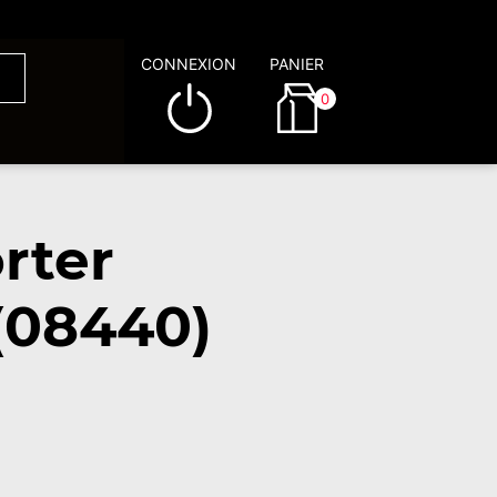
CONNEXION
PANIER
0
rter
(08440)