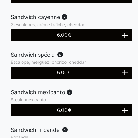
Sandwich cayenne
2 escalopes, crème fraîche, cheddar
6.00
€
Sandwich spécial
Escalope, merguez, chorizo, cheddar
6.00
€
Sandwich mexicanto
Steak, mexicanto
6.00
€
Sandwich fricandel
Fricandel