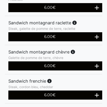
6.00
€
Sandwich montagnard raclette
Steak, galette de pomme de terre, raclette
6.00
€
Sandwich montagnard chèvre
Galette de pomme de terre, chèvre
6.00
€
Sandwich frenchie
Steak, cordon bleu, cheddar
6.00
€