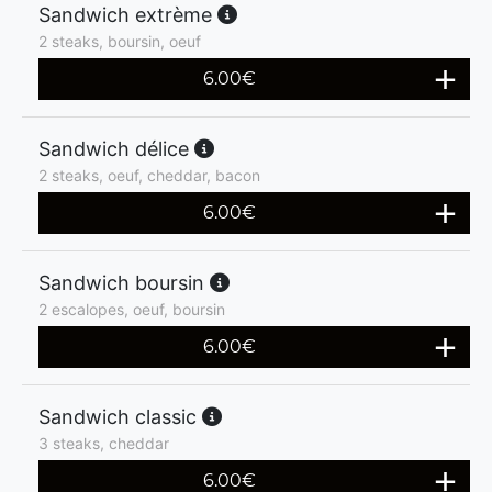
Sandwich extrème
2 steaks, boursin, oeuf
6.00
€
Sandwich délice
2 steaks, oeuf, cheddar, bacon
6.00
€
Sandwich boursin
2 escalopes, oeuf, boursin
6.00
€
Sandwich classic
3 steaks, cheddar
6.00
€