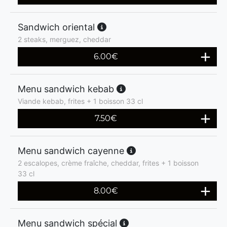
Sandwich oriental
2 steaks, merguez, cheddar
6.00
€
Menu sandwich kebab
Viande kebab, frites + 1 boisson 33 cl
7.50
€
Menu sandwich cayenne
2 escalopes, crème fraîche, cheddar, frites + 1 boisson
33 cl
8.00
€
Menu sandwich spécial