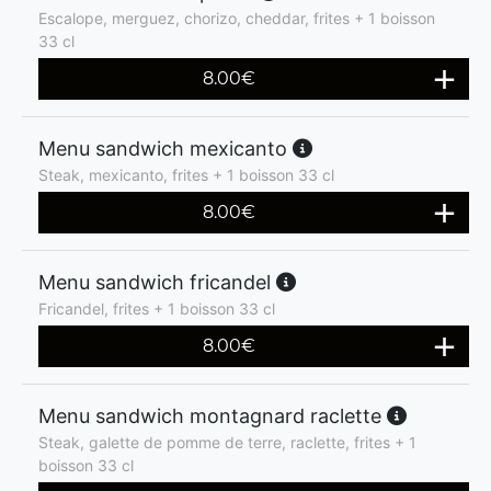
Escalope, merguez, chorizo, cheddar, frites + 1 boisson
33 cl
8.00
€
Menu sandwich mexicanto
Steak, mexicanto, frites + 1 boisson 33 cl
8.00
€
Menu sandwich fricandel
Fricandel, frites + 1 boisson 33 cl
8.00
€
Menu sandwich montagnard raclette
Steak, galette de pomme de terre, raclette, frites + 1
boisson 33 cl