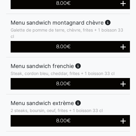
8.00
€
Menu sandwich montagnard chèvre
Galette de pomme de terre, chèvre, frites + 1 boisson 33
cl
8.00
€
Menu sandwich frenchie
Steak, cordon bleu, cheddar, frites + 1 boisson 33 cl
8.00
€
Menu sandwich extrème
2 steaks, boursin, oeuf, frites + 1 boisson 33 cl
8.00
€