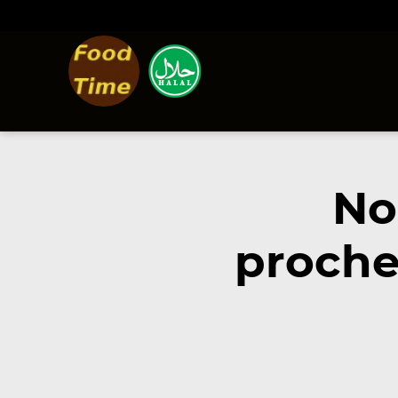
No
proche