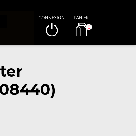
CONNEXION
PANIER
0
ter
(08440)