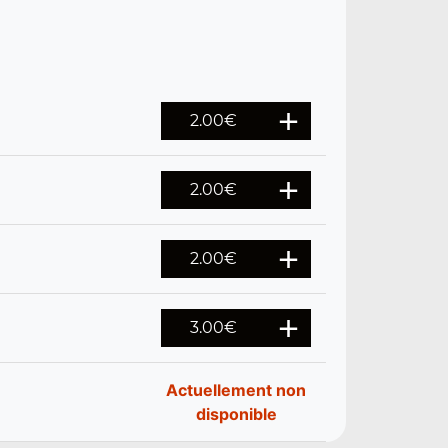
2.00
€
2.00
€
2.00
€
3.00
€
Actuellement non
disponible