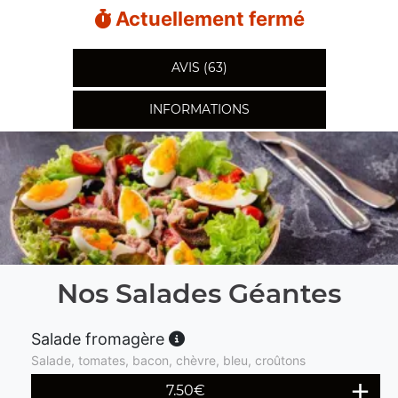
Actuellement fermé
AVIS (63)
INFORMATIONS
Nos Salades Géantes
Salade fromagère
Salade, tomates, bacon, chèvre, bleu, croûtons
7.50
€