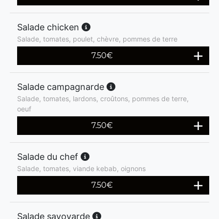
Salade chicken
Salade, tomates, poulet, chèvre, pommes de terre
7.50
€
Salade campagnarde
Salade, tomates, lardons, croûtons, pommes de terre,
oeuf
7.50
€
Salade du chef
Salade, tomates, viande kebab, oignons
7.50
€
Salade savoyarde