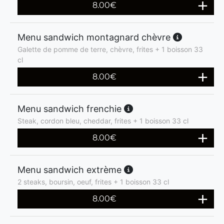
8.00
€
Menu sandwich montagnard chèvre
Galette de pomme de terre, chèvre, frites + 1 boisson 33
cl
8.00
€
Menu sandwich frenchie
Steak, cordon bleu, cheddar, frites + 1 boisson 33 cl
8.00
€
Menu sandwich extrème
2 steaks, boursin, oeuf, frites + 1 boisson 33 cl
8.00
€