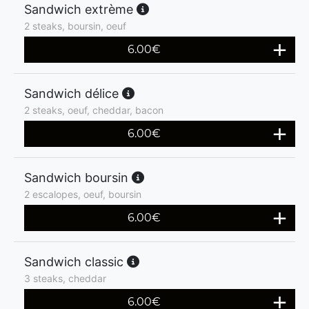
Sandwich extrème
2 steaks, boursin, oeuf
6.00
€
Sandwich délice
2 steaks, oeuf, cheddar, bacon
6.00
€
Sandwich boursin
2 escalopes, oeuf, boursin
6.00
€
Sandwich classic
3 steaks, cheddar
6.00
€