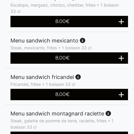
Escalope, merguez, chorizo, cheddar, frites + 1 boisson
33 cl
8.00
€
Menu sandwich mexicanto
Steak, mexicanto, frites + 1 boisson 33 cl
8.00
€
Menu sandwich fricandel
Fricandel, frites + 1 boisson 33 cl
8.00
€
Menu sandwich montagnard raclette
Steak, galette de pomme de terre, raclette, frites + 1
boisson 33 cl