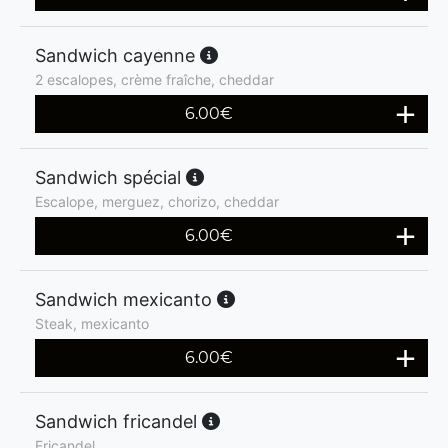
Sandwich cayenne
2 escalopes, crème fraîche, cheddar
6.00
€
Sandwich spécial
Escalope, merguez, chorizo, cheddar
6.00
€
Sandwich mexicanto
Steak, mexicanto
6.00
€
Sandwich fricandel
Fricandel