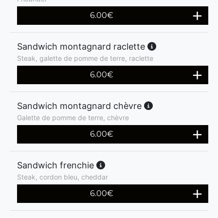
6.00
€
Sandwich montagnard raclette
Steak, galette de pomme de terre, raclette
6.00
€
Sandwich montagnard chèvre
Galette de pomme de terre, chèvre
6.00
€
Sandwich frenchie
Steak, cordon bleu, cheddar
6.00
€