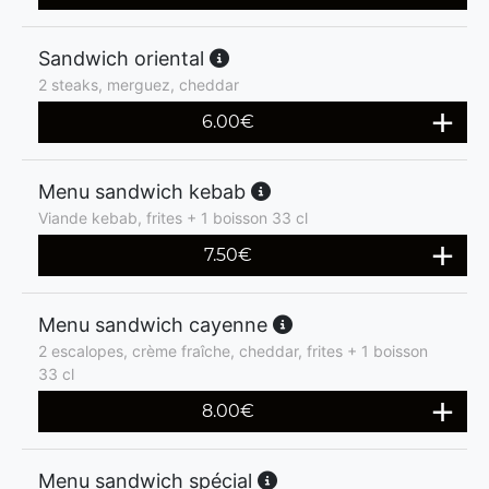
Sandwich oriental
2 steaks, merguez, cheddar
6.00
€
Menu sandwich kebab
Viande kebab, frites + 1 boisson 33 cl
7.50
€
Menu sandwich cayenne
2 escalopes, crème fraîche, cheddar, frites + 1 boisson
33 cl
8.00
€
Menu sandwich spécial