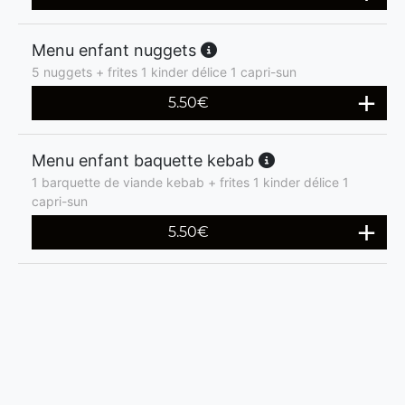
Menu enfant nuggets
5 nuggets + frites 1 kinder délice 1 capri-sun
5.50
€
Menu enfant baquette kebab
1 barquette de viande kebab + frites 1 kinder délice 1
capri-sun
5.50
€