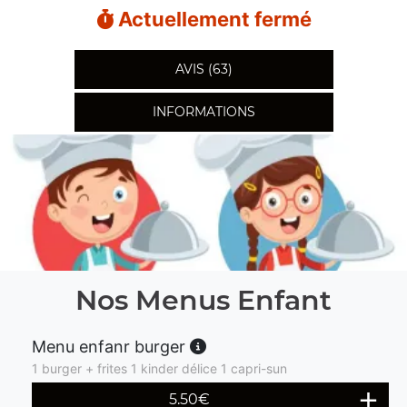
Actuellement fermé
AVIS (63)
INFORMATIONS
Nos Menus Enfant
Menu enfanr burger
1 burger + frites 1 kinder délice 1 capri-sun
5.50
€