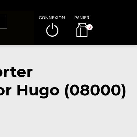
CONNEXION
PANIER
0
rter
tor Hugo (08000)