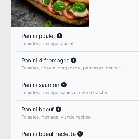
Panini poulet
Tomates, fromage, poulet
Panini 4 fromages
Tomates, chèvre, gorgonzola, parmesan, boursin
Panini saumon
Tomates, fromage, saumon, crème fraîche
Panini boeuf
Tomates, fromage, viande hachée
Panini boeuf raclette