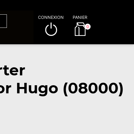
CONNEXION
PANIER
0
rter
tor Hugo (08000)