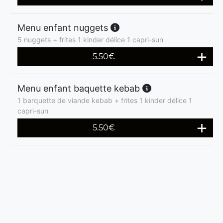
Menu enfant nuggets
5 nuggets + frites 1 kinder délice 1 capri-sun
5.50
€
Menu enfant baquette kebab
1 barquette de viande kebab + frites 1 kinder délice 1
capri-sun
5.50
€