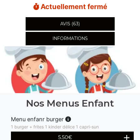
Actuellement fermé
AVIS (63)
INFORMATIONS
Nos Menus Enfant
Menu enfanr burger
1 burger + frites 1 kinder délice 1 capri-sun
5.50
€