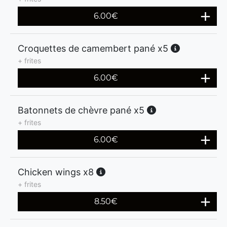
6.00
€
Croquettes de camembert pané x5
+ frites
6.00
€
Batonnets de chèvre pané x5
+ frites
6.00
€
Chicken wings x8
+ frites
8.50
€