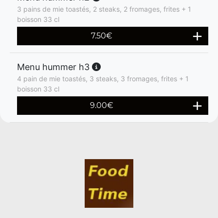
3 pains de mie toastés, 2 steaks, 2 fromages, frites + 1
boisson 33 cl
7.50
€
Menu hummer h3
4 pain de mie toastés, 3 steaks, 3 fromages, frites + 1
boisson 33 cl
9.00
€