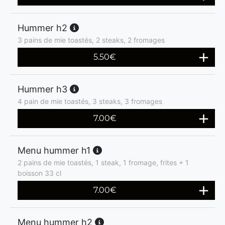
Hummer h2
3 pains de mie toastés, 2 steaks, 2 fromages
5.50
€
Hummer h3
4 pain de mie toastés, 3 steaks, 3 fromages
7.00
€
Menu hummer h1
2 pains de mie toastés, 1 steak, 1 fromage, frites + 1
boisson 33 cl
7.00
€
Menu hummer h2