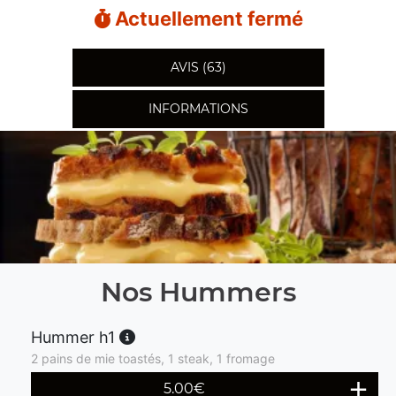
Actuellement fermé
AVIS (63)
INFORMATIONS
Nos Hummers
Hummer h1
2 pains de mie toastés, 1 steak, 1 fromage
5.00
€