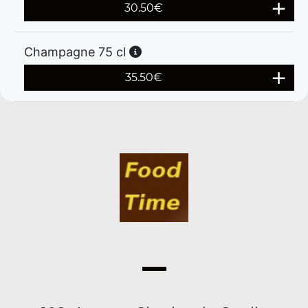
30.50
€
Champagne 75 cl
35.50
€