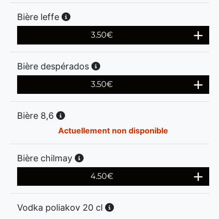
Bière leffe
3.50
€
Bière despérados
3.50
€
Bière 8,6
Actuellement non disponible
Bière chilmay
4.50
€
Vodka poliakov 20 cl