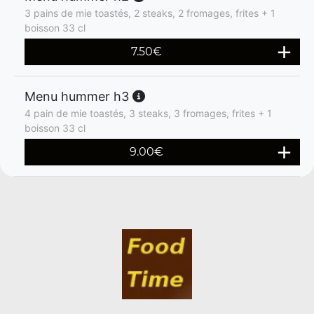
3 pains de mie toastés, 2 steaks, 2 fromages, frites + 1
boisson 33 cl
7.50
€
Menu hummer h3
4 pain de mie toastés, 3 steaks, 3 fromages, frites + 1
boisson 33 cl
9.00
€