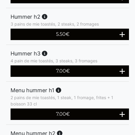
Hummer h2
3 pains de mie toastés, 2 steaks, 2 fromages
5.50
€
Hummer h3
4 pain de mie toastés, 3 steaks, 3 fromages
7.00
€
Menu hummer h1
2 pains de mie toastés, 1 steak, 1 fromage, frites + 1
boisson 33 cl
7.00
€
Menu hummer h2