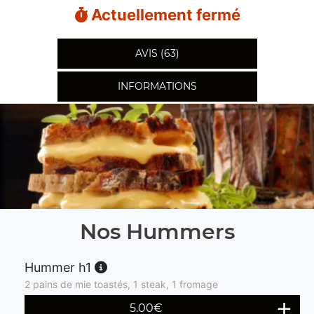
Actuellement fermé
AVIS (63)
INFORMATIONS
Nos Hummers
Hummer h1
2 pains de mie toastés, 1 steak, 1 fromage
5.00
€